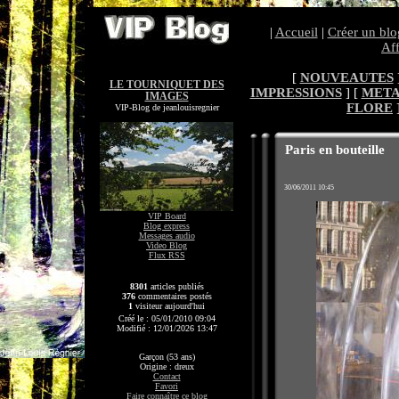
|
Accueil
|
Créer un blo
Aff
[
NOUVEAUTES
LE TOURNIQUET DES
IMPRESSIONS
] [
MET
IMAGES
FLORE
VIP-Blog de jeanlouisregnier
Paris en bouteille
30/06/2011 10:45
VIP Board
Blog express
Messages audio
Video Blog
Flux RSS
8301
articles publiés
376
commentaires postés
1
visiteur aujourd'hui
Créé le : 05/01/2010 09:04
Modifié : 12/01/2026 13:47
Garçon (53 ans)
Origine : dreux
Contact
Favori
Faire connaître ce blog