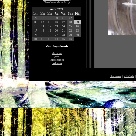
Newsletter de ce blog
Août 2026
Lun
Mar
Mer
Jeu
Ven
Sam
Dim
27
28
29
30
01
02
03
04
05
06
07
08
09
10
11
12
13
14
15
16
17
18
19
20
21
22
23
24
25
26
27
28
29
30
01
02
03
04
05
06
Mes blogs favoris
chrislou
gaty
laloracorse2
milanini
[
Annuaire
|
VIP-Site
©