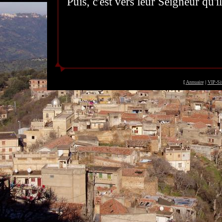
Puis, c'est vers leur Seigneur qu'
[
Annuaire
|
VIP-Si
©