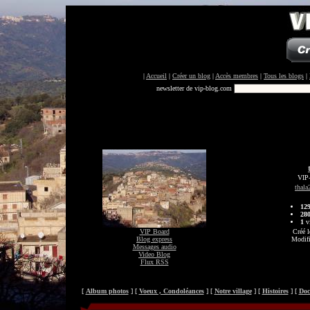
|
Accueil
|
Créer un blog
|
Accès membres
|
Tous les blogs
|
newsletter de vip-blog.com
VIP-
thala
12
28
1
vi
VIP Board
Créé l
Blog express
Modifi
Messages audio
Video Blog
Flux RSS
[
Album photos
] [
Voeux , Condoléances
] [
Notre village
] [
Histoires
] [
Doc