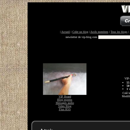
|
Accueil
|
Créer un blog
|
Accès membres
|
Tous les blogs
|
newsletter de vip-blog.com
VIP-
55
50
1
v
Créé l
Modifi
VIP Board
Blog express
Messages audio
Video Blog
Flux RSS