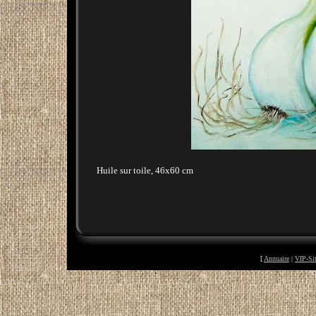
Huile sur toile, 46x60 cm
[
Annuaire
|
VIP-Si
©