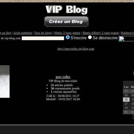
r un blog
|
Accès membres
|
Tous les blogs
|
Meetic 3 jours gratuit
|
Meetic Affinity 3 jours gratuit
|
Rainbow's
S'inscrire
Se désinscrire
r de vip-blog.com
http://mes-toiles.vip-blog.com
mes toiles
VIP-Blog de mes-toiles
55
articles publiés
Lun
Ma
50
commentaires postés
27
2
1
visiteur aujourd'hui
03
0
Créé le : 30/06/2011 14:27
Modifié : 19/01/2017 16:00
10
1
17
1
24
2
01
0