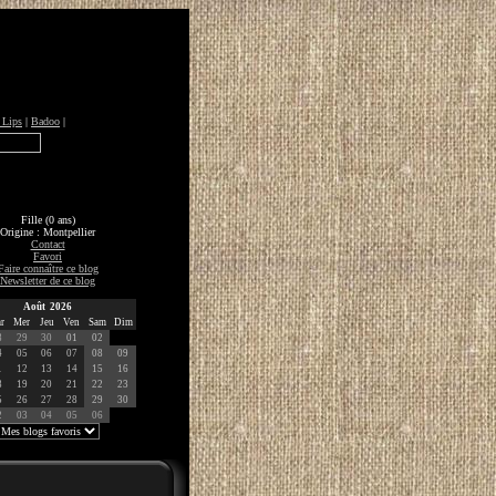
 Lips
|
Badoo
|
Fille (0 ans)
Origine : Montpellier
Contact
Favori
Faire connaître ce blog
Newsletter de ce blog
Août 2026
r
Mer
Jeu
Ven
Sam
Dim
8
29
30
01
02
4
05
06
07
08
09
1
12
13
14
15
16
8
19
20
21
22
23
5
26
27
28
29
30
2
03
04
05
06