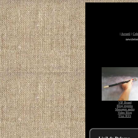
|
Accueil
|
Crée
newslette
VIP Board
Blog express
Messages audio
Video Blog
Flux RSS