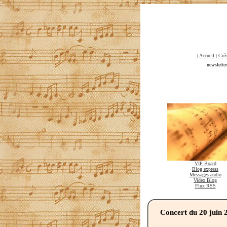
|
Accueil
|
Crée
newslette
VIP Board
Blog express
Messages audio
Video Blog
Flux RSS
Concert du 20 juin 