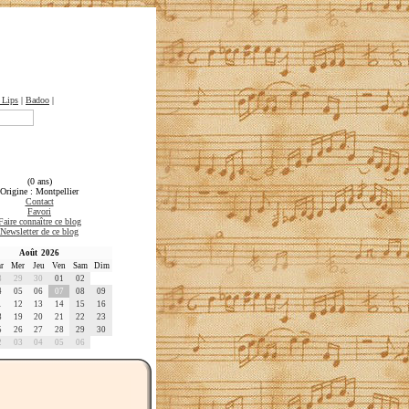
 Lips
|
Badoo
|
(0 ans)
Origine : Montpellier
Contact
Favori
Faire connaître ce blog
Newsletter de ce blog
Août 2026
r
Mer
Jeu
Ven
Sam
Dim
8
29
30
01
02
4
05
06
07
08
09
1
12
13
14
15
16
8
19
20
21
22
23
5
26
27
28
29
30
2
03
04
05
06