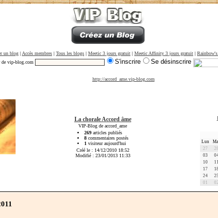
r un blog
|
Accès membres
|
Tous les blogs
|
Meetic 3 jours gratuit
|
Meetic Affinity 3 jours gratuit
|
Rainbow's
S'inscrire
Se désinscrire
r de vip-blog.com
http://accord_ame.vip-blog.com
La chorale Accord âme
VIP-Blog de accord_ame
269
articles publiés
8
commentaires postés
Lun
Ma
1
visiteur aujourd'hui
27
2
Créé le : 14/12/2010 18:52
Modifié : 23/01/2013 11:33
03
0
10
1
17
1
24
2
01
0
2011