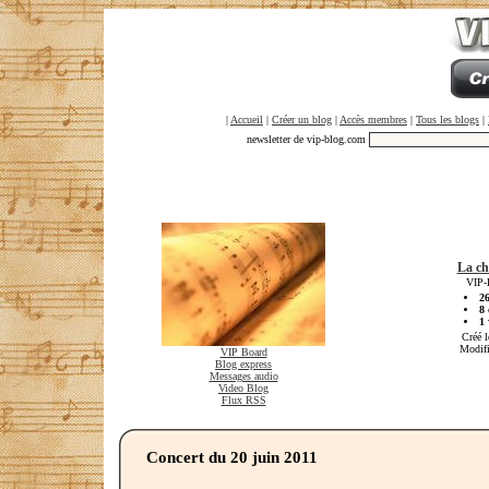
|
Accueil
|
Créer un blog
|
Accès membres
|
Tous les blogs
|
newsletter de vip-blog.com
La ch
VIP-
2
8
1
v
Créé l
Modifi
VIP Board
Blog express
Messages audio
Video Blog
Flux RSS
Concert du 20 juin 2011