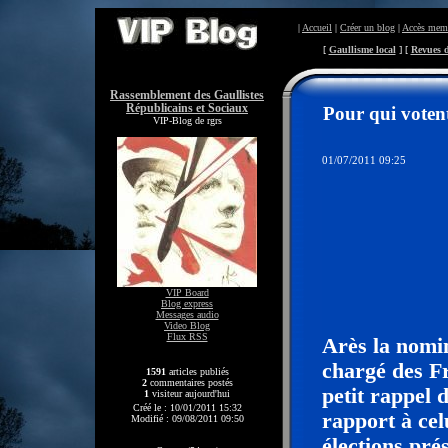
|
Accueil
|
Créer un blog
|
Accès mem
[
Gaullisme local
] [
Revues d
Rassemblement des Gaullistes
Républicains et Sociaux
Pour qui votent
VIP-Blog de rgrs
01/07/2011 09:25
VIP Board
Blog express
Messages audio
Video Blog
Flux RSS
Arès la nomin
chargé des Fr
1591
articles publiés
2
commentaires postés
petit rappel 
1
visiteur aujourd'hui
Créé le : 10/01/2011 15:32
rapport à cel
Modifié : 09/08/2011 09:50
élections pré