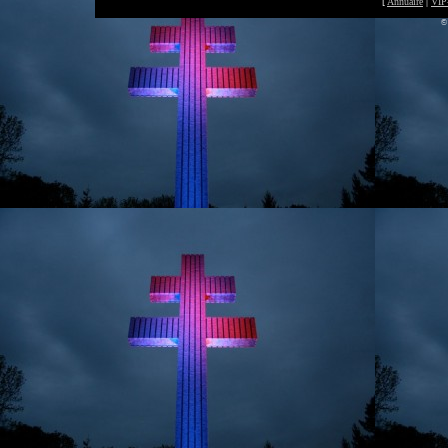
[
Annuaire
|
VIP
©