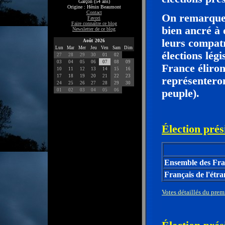
Garçon (54 ans)
Origine : Hénin Beaumont
Contact
On remarquera
Favori
Faire connaître ce blog
bien ancré à 
Newsletter de ce blog
leurs compatr
Août 2026
Lun
Mar
Mer
Jeu
Ven
Sam
Dim
élections légi
27
28
29
30
01
02
03
04
05
06
07
08
09
France éliron
10
11
12
13
14
15
16
17
18
19
20
21
22
23
représenteron
24
25
26
27
28
29
30
01
02
03
04
05
06
peuple).
Élection prés
Ensemble des Fra
Français de l'étr
Votes détaillés du prem