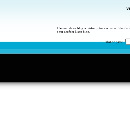
VI
L'auteur de ce blog a désiré préserver la confidential
pour accéder à son blog.
Mot de passe :