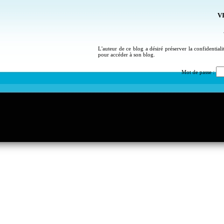
VI
L'auteur de ce blog a désiré préserver la confidential
pour accéder à son blog.
Mot de passe :