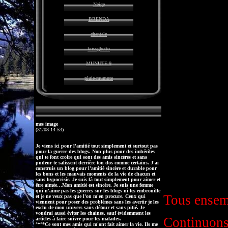
Neige
BRENDA
chantale
krissghetto
MUNUTE 9
pluie-mumute
mes image
(31/08 14:53)
Je viens ici pour l'amitié tout simplement et surtout pas
pour la guerre des blogs. Non plus pour des imbéciles
qui te font croire qui sont des amis sincères et sans
pudeur te salissent derrière ton dos comme certains. J'ai
construis un blog pour l'amitié sincère et durable pour
les bons et les mauvais moments de la vie de chacun et
sans hypocrisie. Je suis là tout simplement pour aimer et
être aimée…Mon amitié est sincère. Je suis une femme
qui n'aime pas les guerres sur les blogs ni les embrouille
Tous ensem
et je ne veux pas que l'on m'en procure. Ceux qui
viennent pour poser des problèmes sans les avertir je les
exclu de mon univers sans détour et sans pitié. Je
voudrai aussi éviter les chaines, sauf évidemment les
Continuons 
articles à faire suivre pour les malades.
°*°*Ce sont mes amis qui m'ont fait aimer la vie. Ils me