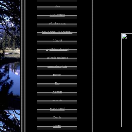
gina
LiseCreation
akkachaamrane
SUZANNE ET ANDREE
fifine49
le-pelleteur-de-nuag
solitude-tendresse
perenoel-virginie
Babeth
Béa
Nathalie
mumute
Marie-André
Domie
sorella