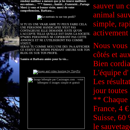
rendent meilleur à mesure que je les trouve meilleurs
sauver un c
eux-mêmes... °*°* Amour...Amitié…Fraternité…Partage
Merci à vous et bonne visite, merci de votre
compréhension, Barbara…
animal sauv
simple, rap
SI TU ES UNE VRAIE AMIE TU PEUX FAIRE CELA:
UNE PERSONNE HANDICAPEE N'EST PAS
activement 
CONTAGIEUSE ELLE DEMANDE JUSTE QU'ON
L'ACCEPTE TELLE QU'ELLE EST DANS LA SOCIETE.
97%DES PERSONNES NE COPIERONT PAS CETTE
ANNONCE ET NE L'UTILISERONT PAS COMME
Nous vous 
STATUT,
SERAS TU COMME MOI L'UNE DES 3% A AFFICHER
CE STATUT AU MOINS PENDANT 1HEURE SUR TON
côtés et au
BLOG OU SUR TON PROFIL
Samira et Barbara amies pour la vie...
Bien cordi
L'équipe d
Les résulta
jour toutes
** Chaque S
France, 4 €
Suisse, 6
le sauvetag