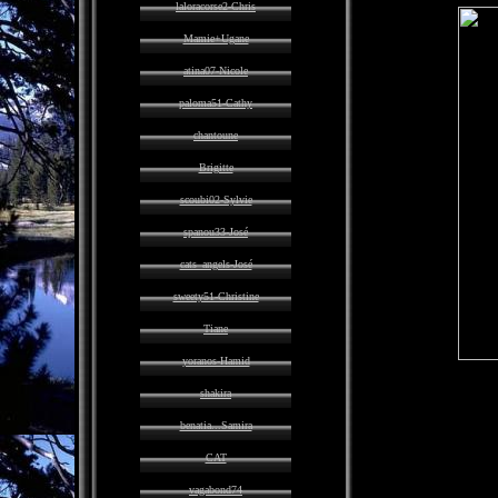
laloracorse2-Chris
Mamie+Ugane
atina07-Nicole
paloma51-Cathy
chantoune
Brigitte
scoubi02-Sylvie
spanou33-José
cats_angels-José
sweety51-Christine
Tiane
yoranos-Hamid
shakira
benatia...Samira
CAT
vagabond74