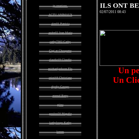
ILS ONT BE
jp-creations.
02/07/2011 08:43
ACTU-ANIMAUX
alex01-Patricia
andre02-Jean-Marie
cathy7302-Cathy
Gigi et Choupette
claudie19-Claudie
Un pe
michaeljackson-Flo
Un Cl
cricri44-Christiane
djydjy-Georgy
eternel-Betty
giina
goulou50-Magalie
kathyloups-Kathy
kerren