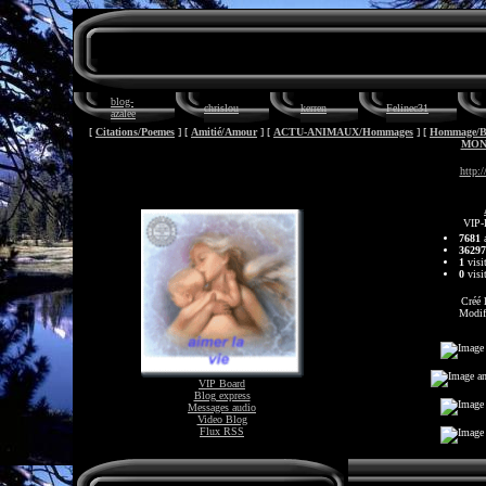
blog-
chrislou
kerren
Felinec31
azalee
[
Citations/Poemes
] [
Amitié/Amour
] [
ACTU-ANIMAUX/Hommages
] [
Hommage/Bri
MON
http:
VIP-
7681
a
36297
1
visit
0
visit
Créé 
Modif
VIP Board
Blog express
Messages audio
Video Blog
Flux RSS