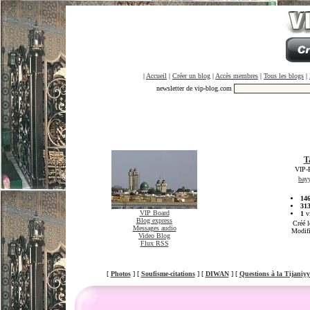
|
Accueil
|
Créer un blog
|
Accès membres
|
Tous les blogs
|
newsletter de vip-blog.com
T
VIP-
bay
14
31
VIP Board
1
vi
Blog express
Créé l
Messages audio
Modifi
Video Blog
Flux RSS
[
Photos
] [
Soufisme-citations
] [
DIWAN
] [
Questions à la Tijaniy