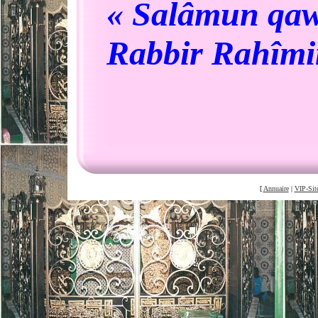
« Salâmun 
Rabbir Rahîmi
[
Annuaire
|
VIP-Sit
©