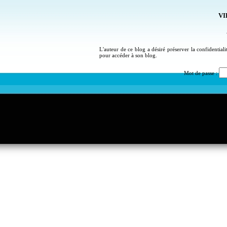
VI
L'auteur de ce blog a désiré préserver la confidential
pour accéder à son blog.
Mot de passe :