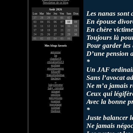
Newsletter de ce blog
Août 2026
Les nanas sont a
Lun
Mar
Mer
Jeu
Ven
Sam
Dim
27
28
29
30
01
02
En épouse divor
03
04
05
06
07
08
09
10
11
12
13
14
15
16
En chère victime
17
18
19
20
21
22
23
24
25
26
27
28
29
30
Toujours là pou
01
02
03
04
05
06
Pour garder les 
Mes blogs favoris
D’une pension a
antonine
ba
claudie19
*
cristalinette13
ecoliere
Un JAF ordinair
etoiledutemps
fifine49
francettedenbas
Sans l’avocat ad
jleclercq
..
Ne m’a jamais re
lukycrevette
luky_crevette
ninanet
Ceux qui légifère
omillou
perceptions
Avec la bonne p
poaimer
porcelaine
*
soledad
thedoux
Juste balancer l
Ne jamais négocie