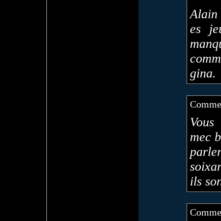
Alain
es je
manq
comme 
gina.
Commen
Vous
mec bo
parle
soixa
ils so
Commen