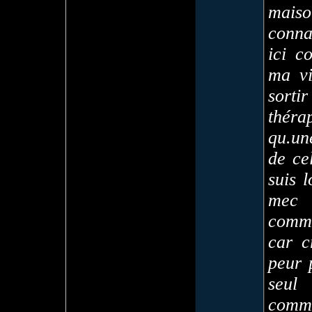
mais
connai
ici c
ma vi
sortir
théra
qu.un
de ce
suis 
mec 
comme
car c
peur 
seul
comme