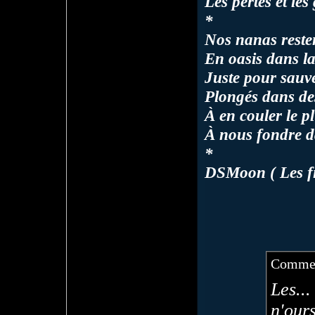
Les pertes et le
*
Nos nanas resten
En oasis dans la
Juste pour sauve
Plongés dans de
À en couler le p
À nous fondre da
*
DSMoon ( Les fil
Commen
Les..
n'ou