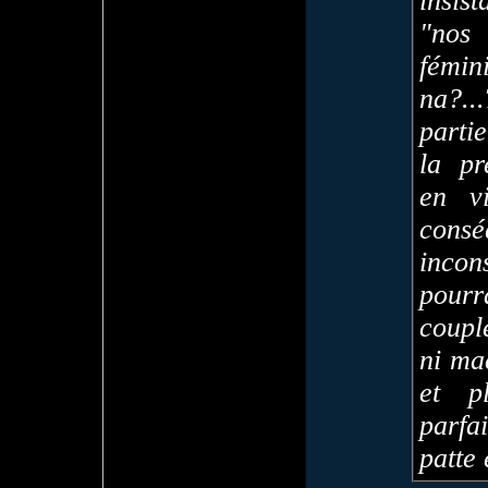
insist
"nos 
fémi
na?..
parti
la pr
en vi
cons
inco
pour
coupl
ni ma
et p
parfa
patte 