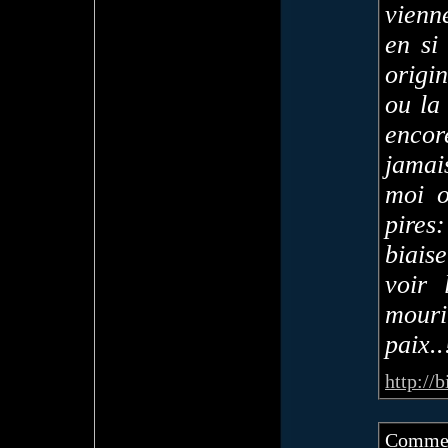
vienn
en si
origi
ou la
encor
jamai
moi o
pires
biais
voir 
mour
paix.
http://
Commen