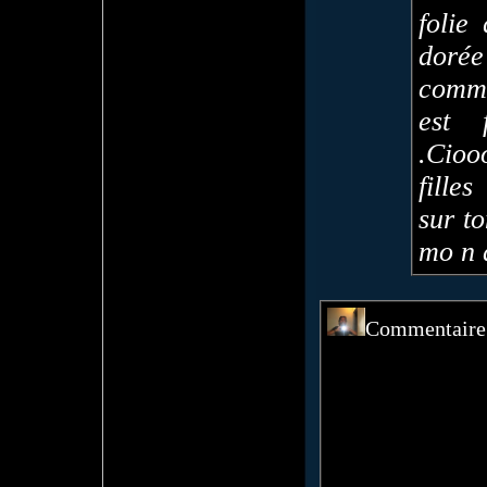
folie
dorée
comme
est 
.Cioo
filles
sur to
mo n 
Commentaire