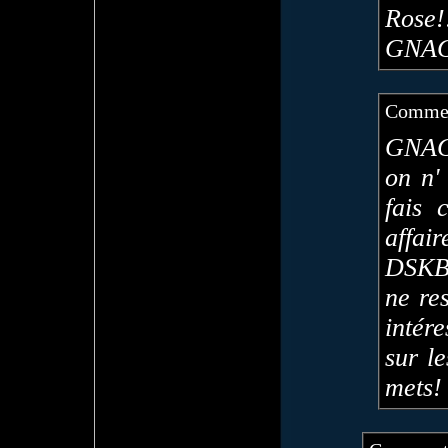
Rose!
GNAG
Commen
GNAG
on n'
fais 
aff
DSKBa
ne re
intér
sur l
mets! 