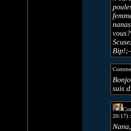
poule
femm
nanas
vous
Scuse
Bip!;-
Commen
Bonjo
suis 
Co
20:17) 
Nana