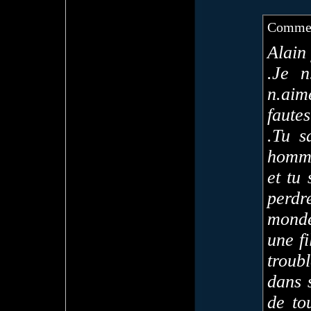
Commen
Alain
.Je 
n.aim
faute
.Tu s
homme
et tu
perdr
monde
une f
troub
dans 
de to