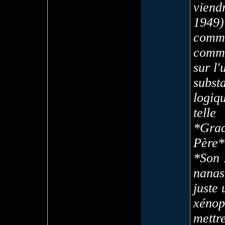
viend
1949
com
comm
sur l'
subst
logiq
telle
*Gra
Père
*Son 
nanas
juste 
xénop
mettr