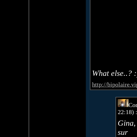
What else..? :
http://bipolaire.
Co
22:18) 
Gina, 
sur 