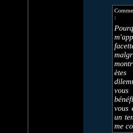
Commen
:
Pou
m'ap
face
malg
mont
ètes
dilem
vous
bénéf
vous 
un te
me co