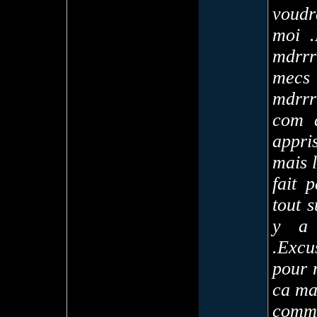
voudr
moi 
mdrrrr
mec
mdrrr
com 
appri
mais 
fait 
tout 
y a 
.Excu
pour 
ca mai
comme