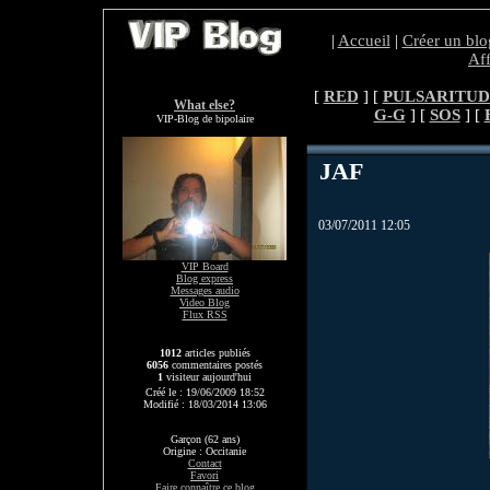
|
Accueil
|
Créer un blo
Aff
[
RED
] [
PULSARITUD
What else?
G-G
] [
SOS
] [
VIP-Blog de bipolaire
JAF
03/07/2011 12:05
VIP Board
Blog express
Messages audio
Video Blog
Flux RSS
1012
articles publiés
6056
commentaires postés
1
visiteur aujourd'hui
Créé le : 19/06/2009 18:52
Modifié : 18/03/2014 13:06
Garçon (62 ans)
Origine : Occitanie
Contact
Favori
Faire connaître ce blog