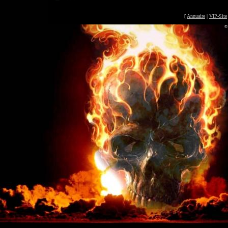
[
Annuaire
|
VIP-Site
©