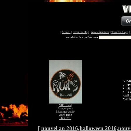
|
Accueil
|
Créer un blog
|
Accès membres
|
Tous les blogs
|
newsletter de vip-blog.com
VIP-B
35
91
1
v
Créé l
Modifi
VIP Board
Blog express
Messages audio
Video Blog
Flux RSS
[
nouvel an 2016,halloween 2016,nouvel