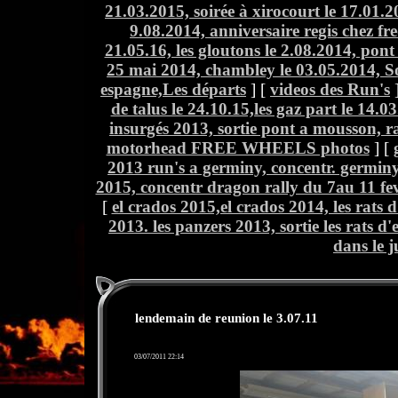
21.03.2015, soirée à xirocourt le 17.01.2
9.08.2014, anniversaire regis chez fre
21.05.16, les gloutons le 2.08.2014, po
25 mai 2014, chambley le 03.05.2014, S
espagne,Les départs
] [
videos des Run's
]
de talus le 24.10.15,les gaz part le 14.03
insurgés 2013, sortie pont a mousson,
motorhead FREE WHEELS photos
] [
2013 run's a germiny, concentr. germin
2015, concentr dragon rally du 7au 11 fe
[
el crados 2015,el crados 2014, les rats d
2013. les panzers 2013, sortie les rats d'
dans le j
lendemain de reunion le 3.07.11
03/07/2011 22:14