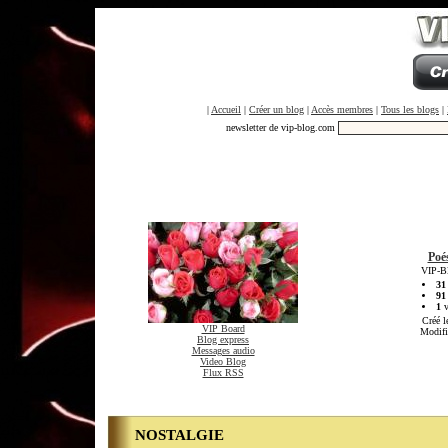
|
Accueil
|
Créer un blog
|
Accès membres
|
Tous les blogs
|
newsletter de vip-blog.com
Poé
VIP-Bl
31
91
1
v
Créé l
VIP Board
Modifi
Blog express
Messages audio
Video Blog
Flux RSS
NOSTALGIE