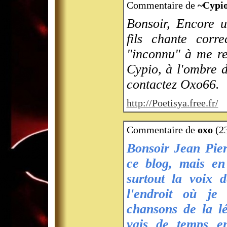
Commentaire de
~Cypi
Bonsoir, Encore u
fils chante corr
"inconnu" à me re
Cypio, à l'ombre d'
contactez Oxo66.
http://Poetisya.free.fr/
Commentaire de
oxo
(23
Bonsoir Jean Pier
ce blog, mais en
surtout la voix d
l'endroit où je
chansons de la lé
vais de temps e