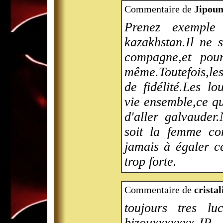
Commentaire de
Jipoun
Prenez exemple 
kazakhstan.Il ne 
compagne,et pour
même.Toutefois,le
de fidélité.Les lo
vie ensemble,ce q
d'aller galvauder
soit la femme co
jamais à égaler c
trop forte.
Commentaire de
cristal
toujours tres l
bizouxxxxxxx JP