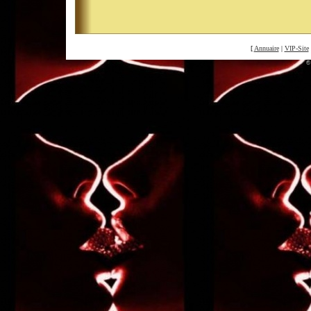
[
Annuaire
|
VIP-Site
©