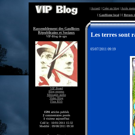
|
Accueil
|
Créer un blog
|
Accès mem
[
Gaullisme local
] [
Revues d
Rassemblement des Gaullistes
Républicains et Sociaux
Les terres sont ra
VIP-Blog de rgrs
05/07/2011 09:19
VIP Board
Blog express
Messages audio
Video Blog
Flux RSS
1591
articles publiés
2
commentaires postés
1
visiteur aujourd'hui
Créé le : 10/01/2011 15:32
Modifié : 09/08/2011 09:50