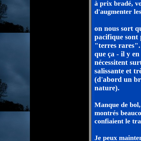
à prix bradé, vo
d'augmenter les 
on nous sort 
pacifique sont 
"terres rares". 
que ça - il y en
nécessitent sur
salissante et tr
(d'abord un bri
nature).
Manque de bol, 
montrés beaucou
confiaient le tr
Je peux mainten