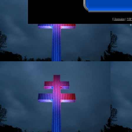
[
Annuaire
|
VIP
©