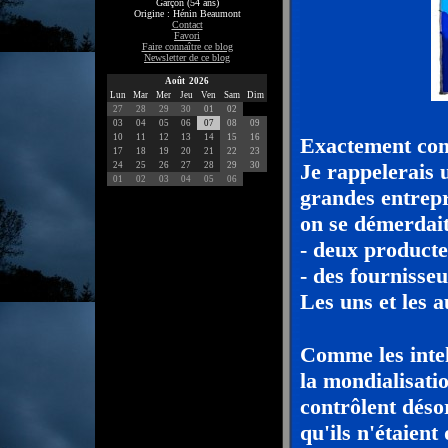
Garçon (54 ans)
Origine : Hénin Beaumont
Contact
Favori
Faire connaître ce blog
Newsletter de ce blog
Août 2026
Lun
Mar
Mer
Jeu
Ven
Sam
Dim
27
28
29
30
01
02
03
04
05
06
07
08
09
10
11
12
13
14
15
16
Exactement comm
17
18
19
20
21
22
23
Je rappelerais u
24
25
26
27
28
29
30
01
02
03
04
05
06
grandes entrepr
on se démerdait
- deux producte
- des fournisse
Les uns et les a
Comme les intel
la mondialisatio
contrôlent déso
qu'ils n'étaient