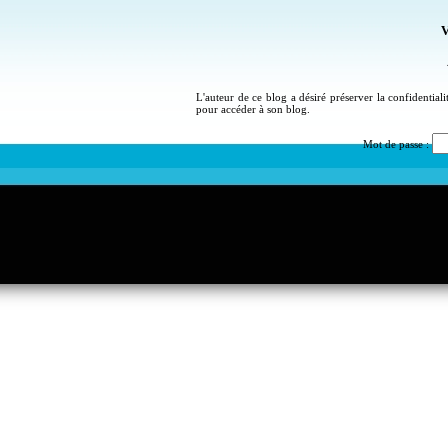
V
L'auteur de ce blog a désiré préserver la confidential
pour accéder à son blog.
Mot de passe :