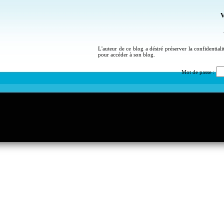
V
L'auteur de ce blog a désiré préserver la confidential
pour accéder à son blog.
Mot de passe :