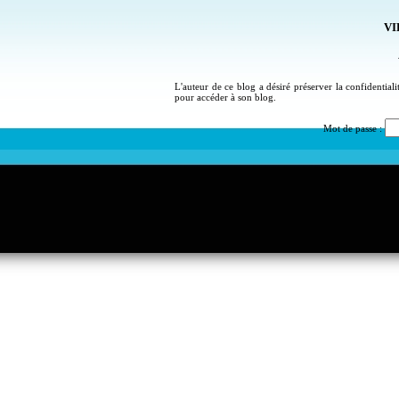
VI
L'auteur de ce blog a désiré préserver la confidential
pour accéder à son blog.
Mot de passe :