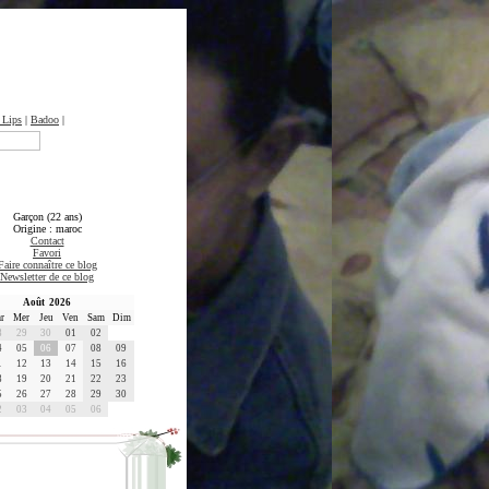
 Lips
|
Badoo
|
Garçon (22 ans)
Origine : maroc
Contact
Favori
Faire connaître ce blog
Newsletter de ce blog
Août 2026
r
Mer
Jeu
Ven
Sam
Dim
8
29
30
01
02
4
05
06
07
08
09
1
12
13
14
15
16
8
19
20
21
22
23
5
26
27
28
29
30
2
03
04
05
06