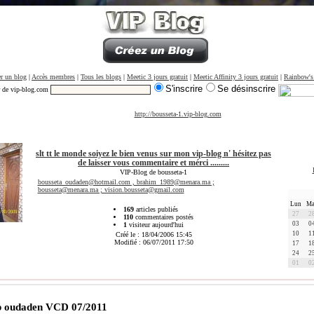
r un blog
|
Accès membres
|
Tous les blogs
|
Meetic 3 jours gratuit
|
Meetic Affinity 3 jours gratuit
|
Rainbow's
S'inscrire
Se désinscrire
r de vip-blog.com
http://bousseta-1.vip-blog.com
slt tt le monde soiyez le bien venus sur mon vip-blog n' hésitez pas
de laisser vous commentaire et mérci .........
VIP-Blog de bousseta-1
bousseta_oudaden@hotmail.com , brahim_1989@menara.ma ;
bousseta@menara.ma ; vision.bousseta@gmail.com
Lun
Ma
169
articles publiés
27
2
110
commentaires postés
03
0
1
visiteur aujourd'hui
10
1
Créé le : 18/04/2006 15:45
Modifié : 06/07/2011 17:50
17
1
24
2
01
0
p oudaden VCD 07/2011