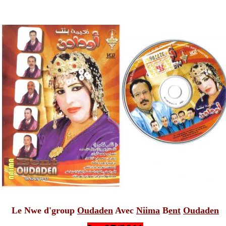
Le Nwe d'group
Oudaden
Avec
Niima
B
ent
Oudaden