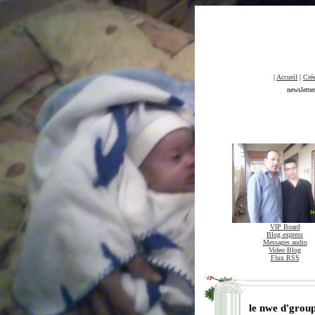
|
Accueil
|
Crée
newslette
VIP Board
Blog express
Messages audio
Video Blog
Flux RSS
le nwe d'grou