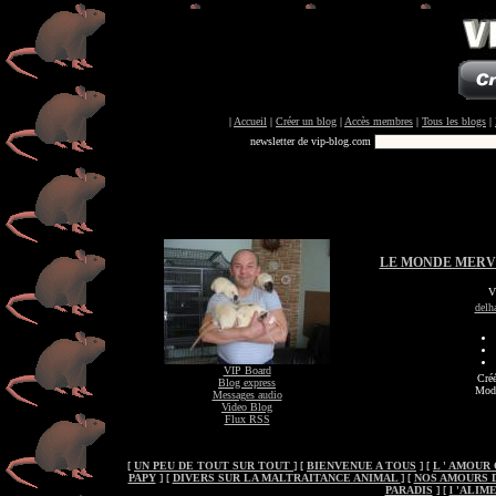
|
Accueil
|
Créer un blog
|
Accès membres
|
Tous les blogs
|
newsletter de vip-blog.com
LE MONDE MERV
V
delh
VIP Board
Créé
Blog express
Modi
Messages audio
Video Blog
Flux RSS
[
UN PEU DE TOUT SUR TOUT
] [
BIENVENUE A TOUS
] [
L ' AMOUR
PAPY
] [
DIVERS SUR LA MALTRAITANCE ANIMAL
] [
NOS AMOURS 
PARADIS
] [
l 'ALIM