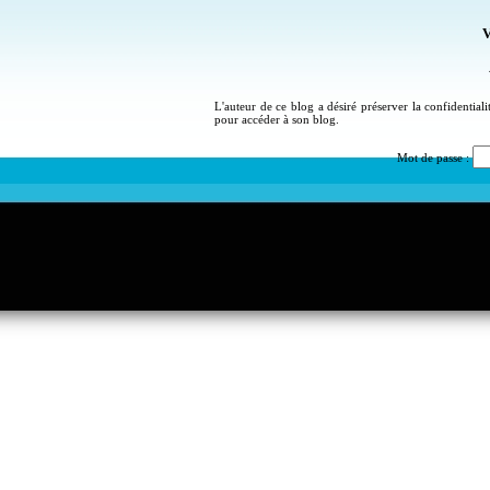
V
L'auteur de ce blog a désiré préserver la confidential
pour accéder à son blog.
Mot de passe :