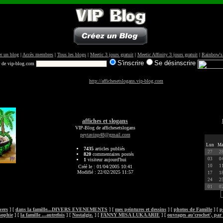
r un blog
|
Accès membres
|
Tous les blogs
|
Meetic 3 jours gratuit
|
Meetic Affinity 3 jours gratuit
|
Rainbow's
S'inscrire
Se désinscrire
r de vip-blog.com
http://affichesetslogans.vip-blog.com
affiches et slogans
VIP-Blog de affichesetslogans
peytavinp48@gmail.com
Lun
Ma
7435
articles publiés
27
2
820
commentaires postés
03
0
1
visiteur aujourd'hui
10
1
Créé le : 01/04/2005 10:41
Modifié : 22/02/2025 11:57
17
1
24
2
01
0
vers
] [
dans la famille...DIVERS EVENEMENTS
] [
mes peintures et dessins
] [
photos de Famille
] [
p
sophie
] [
la famille ...autrefois
] [
Nostalgie.
] [
FANNY MISA LUKA ARIE
] [
ouvrages au'crochet', par