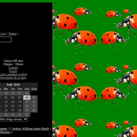
 Lips
|
Badoo
|
Garçon (88 ans)
Origine : Nîmes
Contact
Favori
Faire connaître ce blog
Newsletter de ce blog
Août 2026
r
Mer
Jeu
Ven
Sam
Dim
8
29
30
01
02
4
05
06
07
08
09
1
12
13
14
15
16
8
19
20
21
22
23
5
26
27
28
29
30
2
03
04
05
06
oèmes
] [
Arthur William Anne-Marie
]
 Martine
]