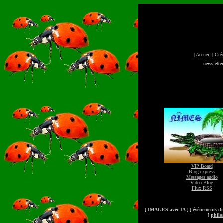
|
Accueil
|
Crée
newslette
VIP Board
Blog express
Messages audio
Video Blog
Flux RSS
[
IMAGES avec IA
] [
évènements di
[
philo