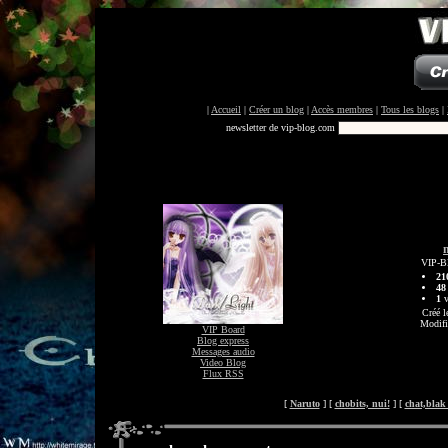
|
Accueil
|
Créer un blog
|
Accès membres
|
Tous les blogs
|
newsletter de vip-blog.com
VIP-B
21
48
1
v
Créé l
Modifi
VIP Board
Blog express
Messages audio
Video Blog
Flux RSS
[
Naruto
] [
chobits, nui!
] [
chat,blak