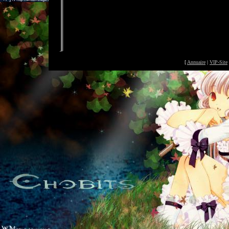
[
Annuaire
|
VIP-Site
©