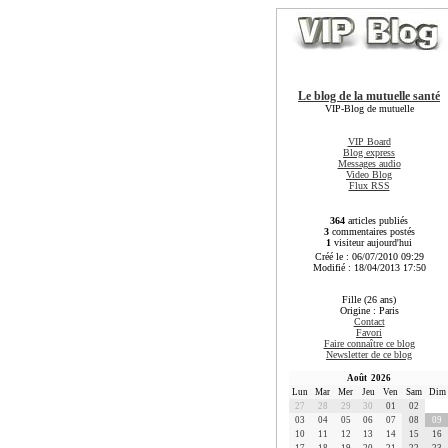
Le blog de la mutuelle santé
VIP-Blog de mutuelle
VIP Board
Blog express
Messages audio
Video Blog
Flux RSS
364
articles publiés
3
commentaires postés
1
visiteur aujourd'hui
Créé le : 06/07/2010 09:29
Modifié : 18/04/2013 17:50
Fille (26 ans)
Origine : Paris
Contact
Favori
Faire connaître ce blog
Newsletter de ce blog
Août 2026
Lun
Mar
Mer
Jeu
Ven
Sam
Dim
27
28
29
30
01
02
03
04
05
06
07
08
09
10
11
12
13
14
15
16