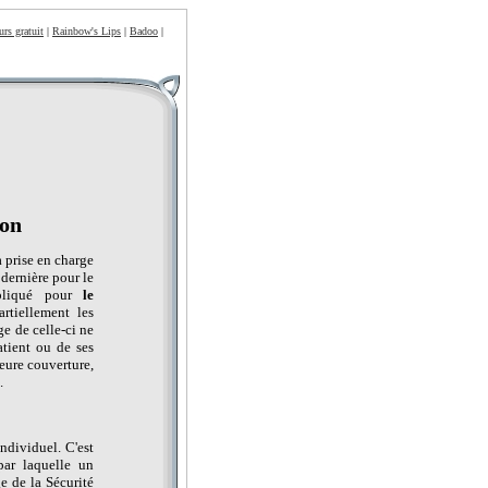
urs gratuit
|
Rainbow's Lips
|
Badoo
|
ion
a prise en charge
 dernière pour le
ppliqué pour
le
rtiellement les
ge de celle-ci ne
atient ou de ses
leure couverture,
.
ndividuel. C'est
par laquelle un
e de la Sécurité