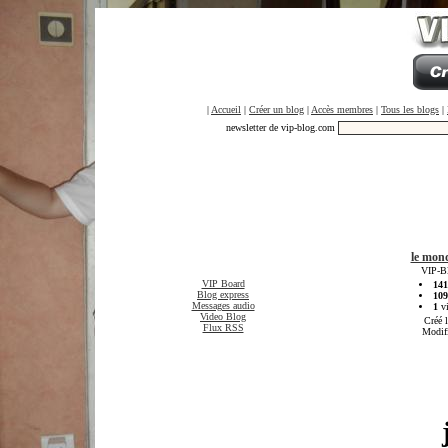
|
Accueil
|
Créer un blog
|
Accès membres
|
Tous les blogs
|
newsletter de vip-blog.com
le mond
VIP-Bl
VIP Board
141
Blog express
109
Messages audio
1
vi
Video Blog
Créé 
Flux RSS
Modif