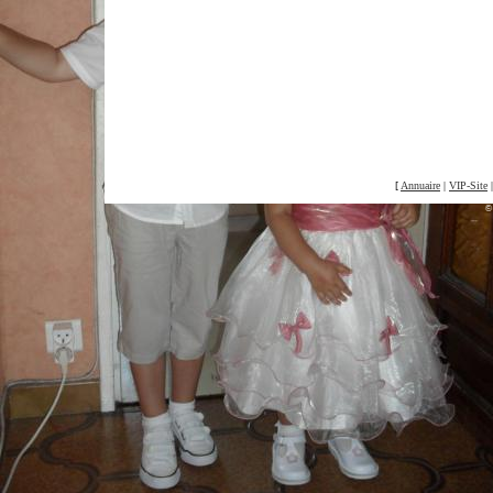
[
Annuaire
|
VIP-Site
©