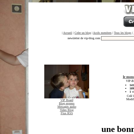
|
Accueil
|
Créer un blog
|
Accès membres
|
Tous les blogs
|
newsletter de vip-blog.com
le mond
VIP-Bl
141
109
1
vi
Créé 
Modif
VIP Board
Blog express
Messages audio
Video Blog
Flux RSS
une bonn