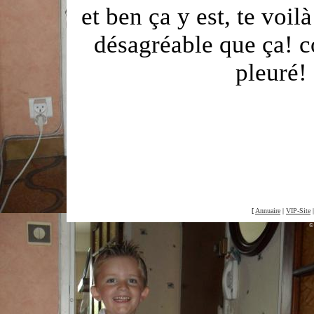
et ben ça y est, te voilà
désagréable que ça! 
pleuré! 
[
Annuaire
|
VIP-Site
©