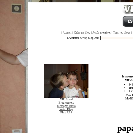
|
Accueil
|
Créer un blog
|
Accès membres
|
Tous les blogs
|
newsletter de vip-blog.com
le mond
VIP-Bl
141
109
1
vi
Créé 
Modif
VIP Board
Blog express
Messages audio
Video Blog
Flux RSS
pap