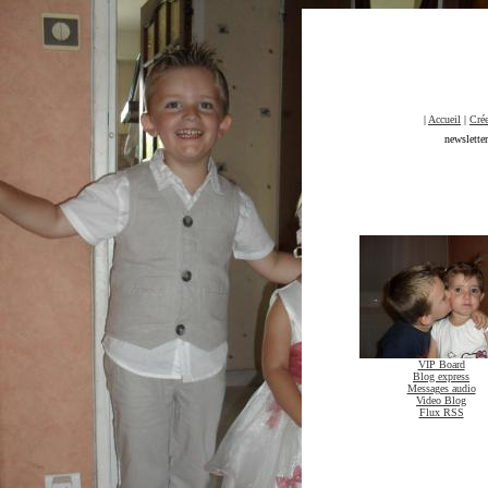
|
Accueil
|
Crée
newslette
VIP Board
Blog express
Messages audio
Video Blog
Flux RSS