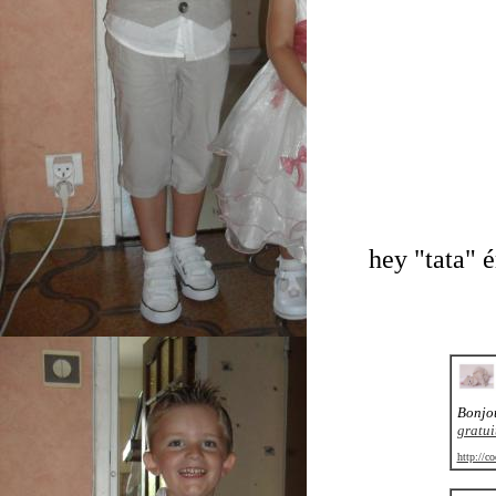
hey "tata" é
Bonjou
gratui
http://c