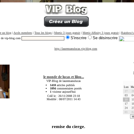
r un blog
|
Accès membres
|
Tous les blogs
|
Meetic 3 jours gratuit
|
Meetic Affinity 3 jours gratuit
|
Rainbow's
S'inscrire
Se désinscrire
r de vip-blog.com
http://lauremanulucas.vip-blog.com
le monde de lucas et lilou...
VIP-Blog de lauremanulucas
1410
articles publiés
Lun
Ma
1094
commentaires postés
27
2
1
visiteur aujourd'hui
03
0
Créé le : 26/11/2008 23:18
Modifié : 08/07/2011 14:43
10
1
17
1
24
2
01
0
remise du cierge.