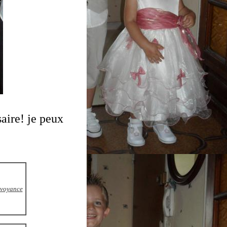
saire! je peux
voyance