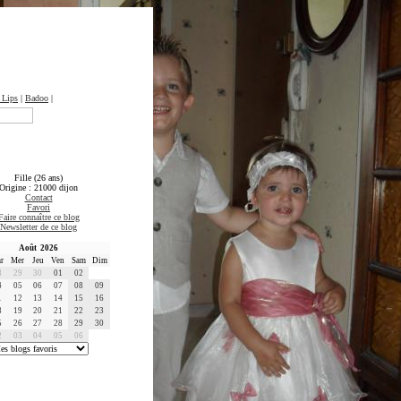
 Lips
|
Badoo
|
Fille (26 ans)
Origine : 21000 dijon
Contact
Favori
Faire connaître ce blog
Newsletter de ce blog
Août 2026
r
Mer
Jeu
Ven
Sam
Dim
8
29
30
01
02
4
05
06
07
08
09
1
12
13
14
15
16
8
19
20
21
22
23
5
26
27
28
29
30
2
03
04
05
06