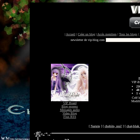
|
Accueil
|
Créer un blog
|
Accès membres
|
Tous les blogs
|
newsletter de vip-blog.com
VIP-B
21
48
1
v
Créé l
Modifi
VIP Board
Blog express
Messages audio
Video Blog
Flux RSS
[
Naruto
] [
chobits, nui!
] [
chat,blak