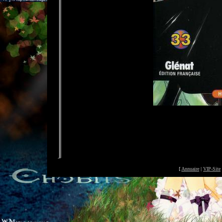
[
Annuaire
|
VIP-Site
©