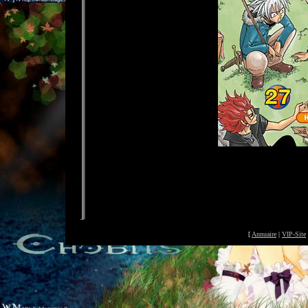
[
Annuaire
|
VIP-Site
©