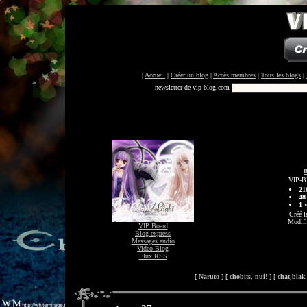
|
Accueil
|
Créer un blog
|
Accès membres
|
Tous les blogs
|
newsletter de vip-blog.com
VIP-B
21
48
1
v
Créé l
Modifi
VIP Board
Blog express
Messages audio
Video Blog
Flux RSS
[
Naruto
] [
chobits, nui!
] [
chat,blak