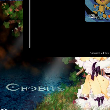
[
Annuaire
|
VIP-Site
©