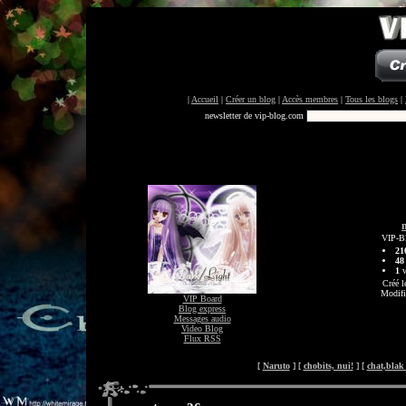
|
Accueil
|
Créer un blog
|
Accès membres
|
Tous les blogs
|
newsletter de vip-blog.com
VIP-B
21
48
1
v
Créé l
Modifi
VIP Board
Blog express
Messages audio
Video Blog
Flux RSS
[
Naruto
] [
chobits, nui!
] [
chat,blak