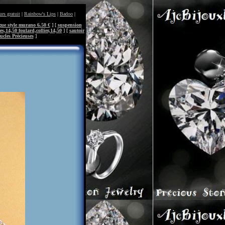
urs gratuit
|
Rainbow's Lips
|
Badoo
|
ue style murano 6.50 €
] [
suspension
es,14,50 foulard,collier,14,50
] [
sautoir
ucles Prècieuses
]