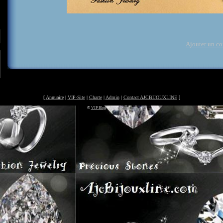
Ajouter un c
[
Annuaire
|
VIP-Site
|
Charte
|
Admin
|
Contact AJCBIJOUXLINE
]
©
VIP Blog
-
Signaler un abus