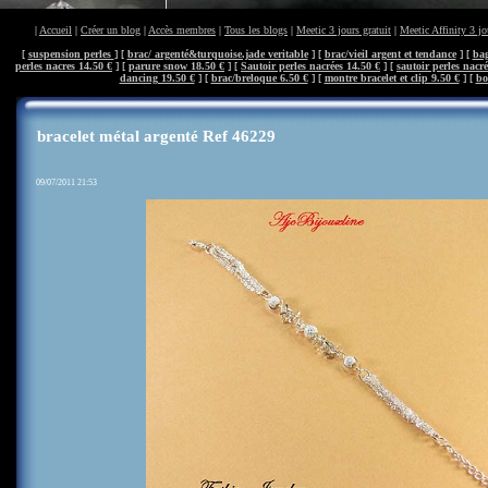
|
Accueil
|
Créer un blog
|
Accès membres
|
Tous les blogs
|
Meetic 3 jours gratuit
|
Meetic Affinity 3 jo
[
suspension perles
] [
brac/ argenté&turquoise.jade veritable
] [
brac/vieil argent et tendance
] [
bag
perles nacres 14.50 €
] [
parure snow 18.50 €
] [
Sautoir perles nacrées 14.50 €
] [
sautoir perles nacré
dancing 19.50 €
] [
brac/breloque 6.50 €
] [
montre bracelet et clip 9.50 €
] [
bo
bracelet métal argenté Ref 46229
09/07/2011 21:53