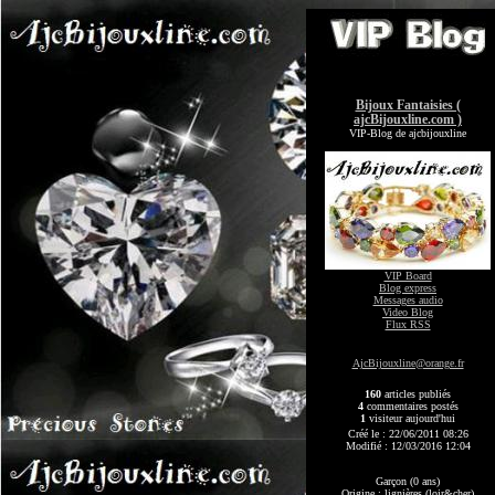
Bijoux Fantaisies (
ajcBijouxline.com )
VIP-Blog de ajcbijouxline
VIP Board
Blog express
Messages audio
Video Blog
Flux RSS
AjcBijouxline@orange.fr
160
articles publiés
4
commentaires postés
1
visiteur aujourd'hui
Créé le : 22/06/2011 08:26
Modifié : 12/03/2016 12:04
Garçon (0 ans)
Origine : lignières (loir&cher)