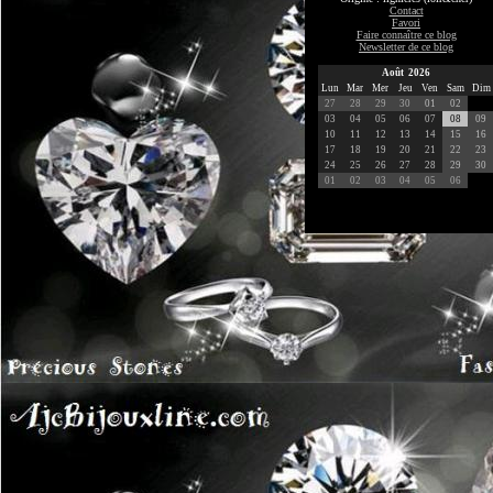
Contact
Favori
Faire connaître ce blog
Newsletter de ce blog
Août 2026
Lun
Mar
Mer
Jeu
Ven
Sam
Dim
27
28
29
30
01
02
03
04
05
06
07
08
09
10
11
12
13
14
15
16
17
18
19
20
21
22
23
24
25
26
27
28
29
30
01
02
03
04
05
06